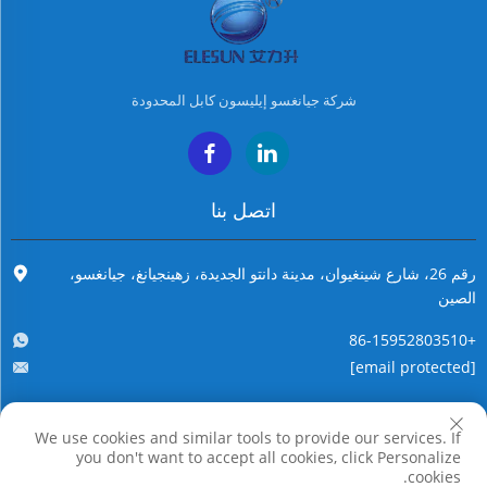
شركة جيانغسو إيليسون كابل المحدودة
اتصل بنا
رقم 26، شارع شينغيوان، مدينة دانتو الجديدة، زهينجيانغ، جيانغسو،
الصين
+86-15952803510
[email protected]
We use cookies and similar tools to provide our services. If
حقوق النسخ محفوظة © شركة جيانغسو إيليسون كابل المحدودة. جميع الحقوق
you don't want to accept all cookies, click Personalize
محفوظة
cookies.