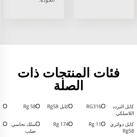
فئات المنتجات ذات
الصلة
كابل التردد
RG316
كابل Rg58
Rg 58
اللاسلكي
كابل دوائري
Rg 11
Rg 174
سلك نحاسي
Rg58
صلب