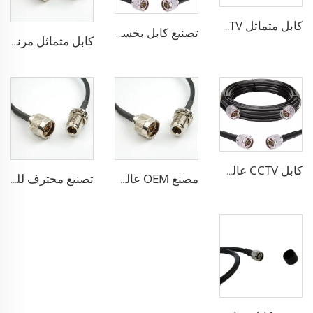
كابل متماثل CCTV سلسلة RG 50أوم بخسارة منخفضة كابل متماثل RG58 RG59 RG6 للهوائي
تصنيع كابل بخسارة منخفضة ALSR600 10D-FB لممحاة الراديو اللاسلكي 50 أوم كابل متماثل لنظام الاتصال
كابل متماثل مرنة مع عزل PE الصلب وحجب مزدوج PVC كابل RG214 متماثل
كابل CCTV عالي الأداء 50 أوم الكابلات المتماسة RG213 RG214 منخفضة الخسارة لنظام الهوائي
مصنع OEM عالي الأداء 50 أوم Rg213/U Rg214/U كابل متماس لنظام الهوائي
تصنيع محترف للكابلات المتماسة ALSR200 ALSR300 ALSR400 ALSR6000 5D-FB 8D-FB لنظام الهوائي