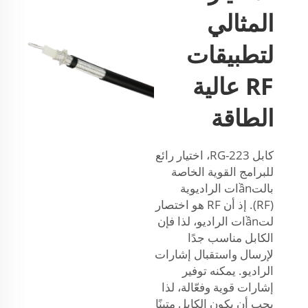
المثالي
لتطبيقات
RF عالية
الطاقة
كابل RG-223، اختيار رائع
للبرامج القوية الخاصة
بالتầnات الراديوية
(RF). إذ أن RF هو اختصار
لتầnات الراديو، لذا فإن
الكابل مناسب جدًا
لإرسال واستقبال إشارات
الراديو. يمكنه توفير
إشارات قوية وفعّالة، لذا
يجب أن يكون الكابل متينًا