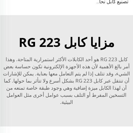
تصنيع كابل نحاسي عازل FPE 9D-FB خالص النحاس 50 أوم منخفض الخسارة للكابلات المتماسة RF لنظام الهوائي
مزايا كابل RG 223
كابل RG 223 هو أحد الكابلات الأكثر استمرارية المتاحة. وهذا
أمر بالغ الأهمية لأن هذه الأجهزة الإلكترونية تكون حساسة بعض
الشيء، وقد تتلف إذا لم يتم التعامل معها بعناية. يمكن للإشارات
أن تنتقل عبر كابل RG 223 بشكل أسرع ولا تتأثر بما حولها. كما
أن لهذا الكابل ميزة إضافية وهي وجود طبقة خاصة تمنعه من
التسخين المفرط أو التلف بسبب عوامل أخرى مثل العوامل
البيئية.