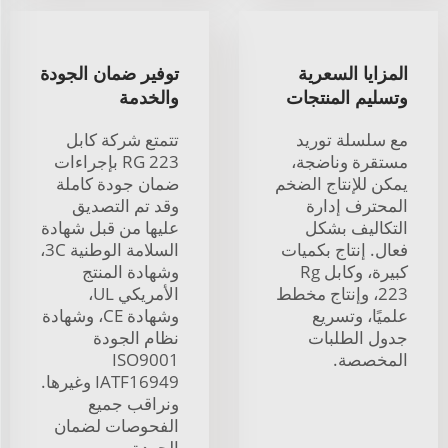
المزايا السعرية
توفير ضمان الجودة
وتسليم المنتجات
والخدمة
مع سلسلة توريد
تتمتع شركة كابل
مستقرة وناضجة،
RG 223 بإجراءات
يمكن للإنتاج الضخم
ضمان جودة كاملة
المحترف إدارة
وقد تم التصديق
التكاليف بشكل
عليها من قبل شهادة
فعال. إنتاج بكميات
السلامة الوطنية 3C،
كبيرة، وكابل Rg
وشهادة المنتج
223، وإنتاج مخطط
الأمريكي UL،
علميًا، وتسريع
وشهادة CE، وشهادة
جدول الطلبات
نظام الجودة
المخصصة.
ISO9001
IATF16949 وغيرها.
ونراقب جميع
الفحوصات لضمان
الجودة.