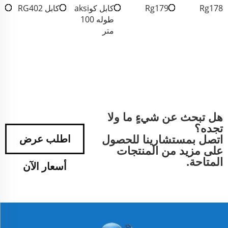
Rg178
Rg179
كابل كوaksi
كابل RG402
طوله 100
متر
هل تبحث عن شيءٍ ما ولا
تجده؟
اتصل بمستشارينا للحصول
اطلب عرض
على مزيد من المنتجات
المتاحة.
أسعار الآن