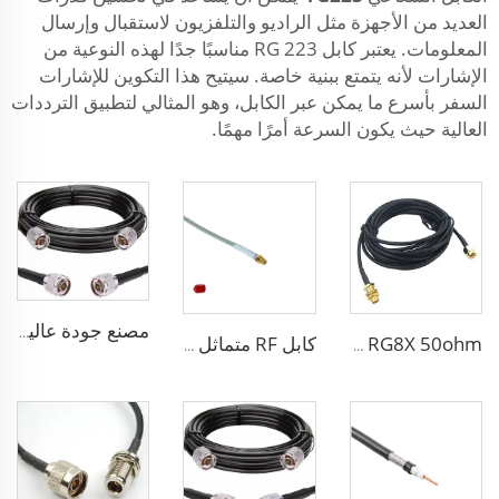
العديد من الأجهزة مثل الراديو والتلفزيون لاستقبال وإرسال
المعلومات. يعتبر كابل RG 223 مناسبًا جدًا لهذه النوعية من
الإشارات لأنه يتمتع ببنية خاصة. سيتيح هذا التكوين للإشارات
السفر بأسرع ما يمكن عبر الكابل، وهو المثالي لتطبيق الترددات
العالية حيث يكون السرعة أمرًا مهمًا.
مصنع جودة عالية بخسارة منخفضة كابل RF LSR400 الكابل المتماثل LSR600 لهوائي النظام
RG8X 50ohm كابل متماثل SMA بخسارة منخفضة لنظام الهوائي البحري
كابل RF متماثل sma 3D-FB بخسارة منخفضة لنظام الاتصال بشبكة Wi-Fi