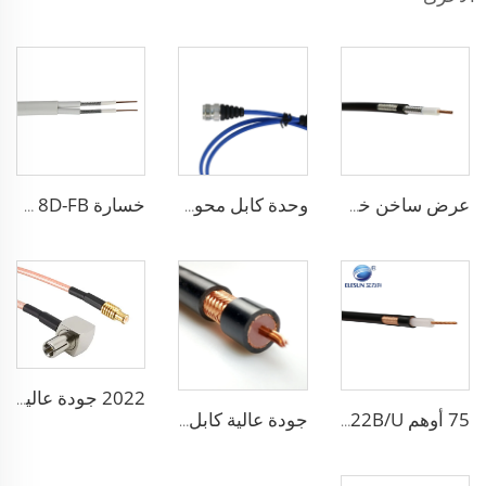
عرض ساخن خسارة LSR240 كابل محوري RF
وحدة كابل محوري بدرجة حرارة عالية RG401 086 250 141 مع موصل DIN
خسارة Los LSR240 3D-FB 5D-FB 7D-FB 8D-FB كابل محوري RF
2022 جودة عالية Rg316 Rg178 Rg179 Rg142 Rg400 Rg393 كابل Coaxial
75 أوهم RG10 RG11 RG12/U RG12/UY RG12AU RG22 RG22B/U كابل محوري
جودة عالية كابل CCTV CATV كابل Coaxial Rg58 Rg59 Rg6 Rg11 Rg213 للاتصالات