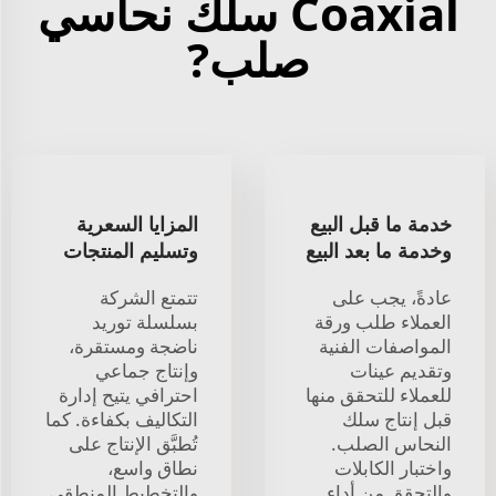
Coaxial سلك نحاسي
صلب?
خدمة ما قبل البيع
المزايا السعرية
وخدمة ما بعد البيع
وتسليم المنتجات
عادةً، يجب على
تتمتع الشركة
العملاء طلب ورقة
بسلسلة توريد
المواصفات الفنية
ناضجة ومستقرة،
وتقديم عينات
وإنتاج جماعي
للعملاء للتحقق منها
احترافي يتيح إدارة
قبل إنتاج سلك
التكاليف بكفاءة. كما
النحاس الصلب.
تُطبَّق الإنتاج على
واختبار الكابلات
نطاق واسع،
والتحقق من أداء
والتخطيط المنطقي