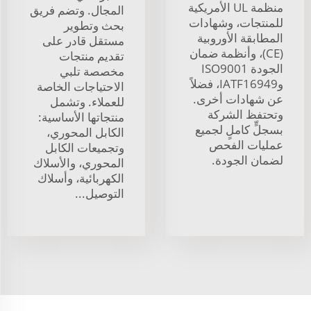
منظمة UL الأمريكية
المجال. وتضم فريق
للمنتجات، وشهادات
بحث وتطوير
المطابقة الأوروبية
مستقل قادر على
(CE)، وأنظمة ضمان
تقديم منتجات
الجودة ISO9001
مخصصة تلبي
وIATF16949، فضلاً
الاحتياجات الخاصة
عن شهادات أخرى.
للعملاء. وتشمل
وتحتفظ الشركة
منتجاتها الأساسية:
بسجلٍّ كاملٍ لجميع
الكابل المحوري،
عمليات الفحص
وتجميعات الكابل
لضمان الجودة.
المحوري، والأسلاك
الكهربائية، وأسلاك
التوصيل...