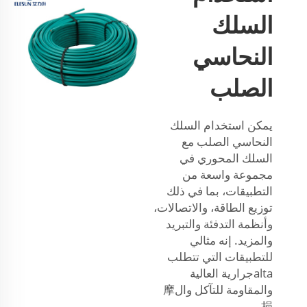
السلك
النحاسي
الصلب
يمكن استخدام السلك
النحاسي الصلب مع
السلك المحوري في
مجموعة واسعة من
التطبيقات، بما في ذلك
توزيع الطاقة، والاتصالات،
وأنظمة التدفئة والتبريد
والمزيد. إنه مثالي
للتطبيقات التي تتطلب
altaجرارية العالية
والمقاومة للتآكل وال摩
损