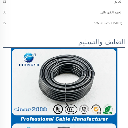
العائق
Ω±2
الجهد الكهربائي
4000 فول
≤1.2
SWR(0-2500MHz)
التغليف والتسليم