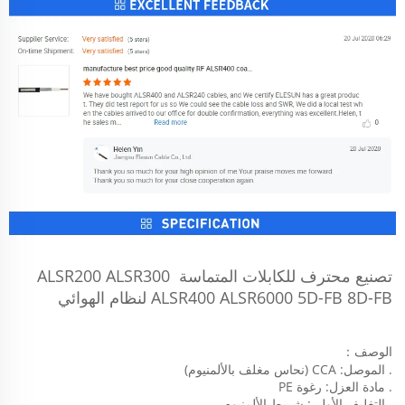
تصنيع محترف للكابلات المتماسة ALSR200 ALSR300 
ALSR400 ALSR6000 5D-FB 8D-FB لنظام الهوائي 
الوصف： 
. الموصل: CCA (نحاس مغلف بالألمنيوم) 
. مادة العزل: رغوة PE 
. التغليف الأولي: شريط الألمنيوم 