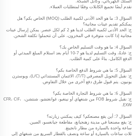
السلك الكهربائي، وكابل الشبكة. 
نقدم أيضًا تجميع الكابلات وفقًا لمتطلبات العملاء. 
السؤال 3: ما هو الحد الأدنى لكمية الطلب (MOQ) الخاص بكم؟ هل 
يمكنكم تقديم عينات مجانية؟ 
ج: الحد الأدنى لكمية الطلب لدينا هو 2 كم لكل عنصر. يمكن إرسال عينات 
مجانية إذا كانت متوفرة في المخزون، على أن تتحملوا تكلفة الشحن. 
السؤال 4: ما هو وقت التسليم الخاص بك؟ 
ج: عادةً، وقت التسليم لدينا هو 7-10 أيام بعد استلام المبلغ المبدئي أو 
الدفع الكامل، بناءً على كمية الطلب. 
السؤال 5: ما هي شروط الدفع الخاصة بكم؟ 
ج: نقبل التحويل المصرفي (T/T)، الائتمان المستنداتي (L/C)، ويوسترن 
يونيون. يتم قبول طرق دفع أخرى من خلال التفاوض. 
السؤال 6: ما هي شروط التجارة الخاصة بكم؟ 
ج: نقبل شروط FOB من شنغهاي أو نينغبو، غوانغتشو، شنتشن، CFR، CIF، 
EXW. 
السؤال 7: أين يقع مصنعكم؟ كيف يمكنني زيارته؟ 
ج: يقع مصنعنا في مدينة زهنجيانغ، مقاطعة جيانغسو، الصين. 
ساعة واحدة بالسيارة من مطار نانجينغ. 
ثلاث ساعات بالسيارة أو ساعة ونصف بالقطار السريع من شنغهاي إلى 