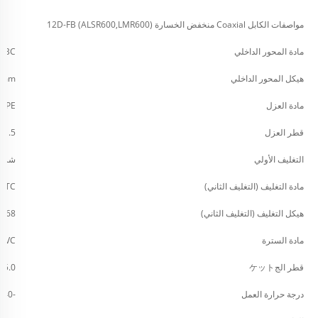
مواصفات الكابل Coaxial منخفض الخسارة 12D-FB (ALSR600,LMR600)
مادة المحور الداخلي
، BC
هيكل المحور الداخلي
47mm
مادة العزل
FPE (PE رغوي)
قطر العزل
11.5 مم
التغليف الأولي
شريط 
مادة التغليف (التغليف الثاني)
TC (نحاس مشبع)
هيكل التغليف (التغليف الثاني)
168*0.18mm
مادة السترة
RPVC
قطر الجケット
15.0 مم
درجة حرارة العمل
-40℃/80℃