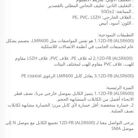
. التغليف الثاني: تغليف النحاس المطلي بالقصدير 
. الممانعة: 50Ω±2 
. الغلاف الخارجي: PE، PVC، LSZH 
. اللون: أسود، أبيض 
التطبيقات النموذجية: 
1.12D-FB (ALSR600) هو نفس المواصفات مثل LMR600، مصمم بشكل 
عام لتجميعات الجامب في أنظمة الاتصالات اللاسلكية 
 2.
12D-FB (ALSR600) 
له غلاف PE، غلاف PVC، غلاف LSZH مقاوم 
للهب، غلاف PVC مقاوم للهب لمختلف البيئات 
12D-FB (ALSR600) 
3.
يعادل كابل LMR600 الرغوي PE coaxial 
الميزة الرئيسية: 
12D-FB (ALSR600) 
1.
يتميز الكابل بموصل خارجي مرنا، نصف قطر 
الانحناء أفضل من الكابلات المتشابهة الحجم. 
2. خسارة منخفضة: أقل خسارة لأي كابل مرن؛ الخسارة مشابهة لكابلات 
نصف الصلبة. 
يرجى التواصل معنا لـ 
12D-FB (ALSR600) 
تجميع الكابل مع موصل N إلى 
موصل SMA 