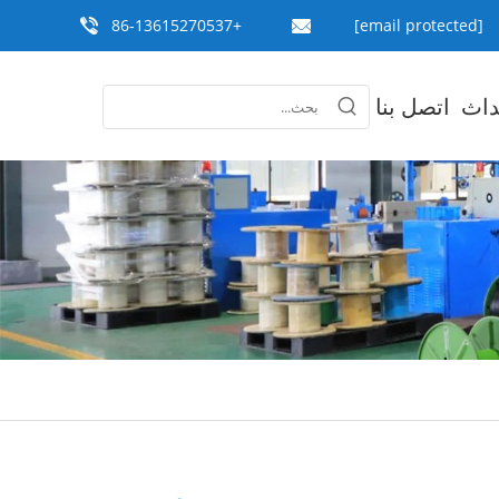
+86-13615270537
[email protected]
داث
اتصل بنا