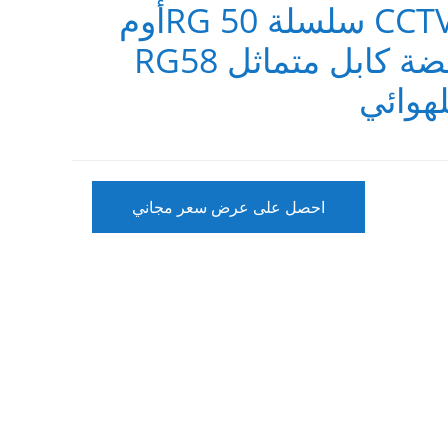
كابل متماثل CCTV سلسلة RG 50أوم
بخسارة منخفضة كابل متماثل RG58
احصل على عرض سعر مجاني