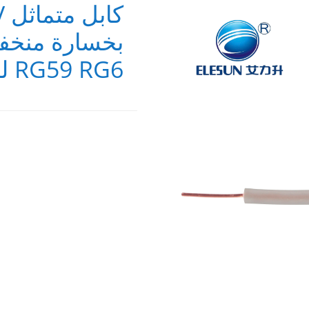
RG59 RG6 للهوائي