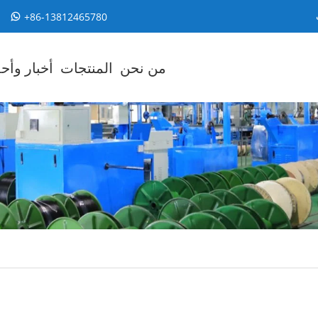
+86-13812465780
من نحن
المنتجات
أخبار وأح