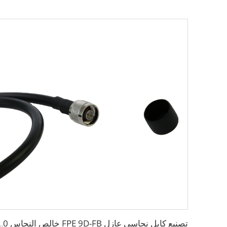
تصنيع كابل نحاسي عازل FPE 9D-FB خالص النحاس 50 أوم منخفض الخسارة ل