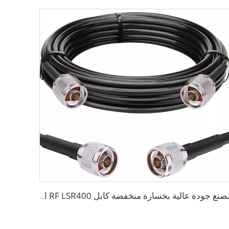
مصنع جودة عالية بخسارة منخفضة كابل RF LSR400 الكابل المتماثل LSR600 لهوائي النظام