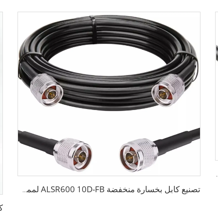
ة كابل متماثل RG58 RG59 RG6 للهوائي
تصنيع كابل بخسارة منخفضة ALSR600 10D-FB لممحاة الراديو اللاسلكي 50 أوم كابل متماثل لنظام الاتصال