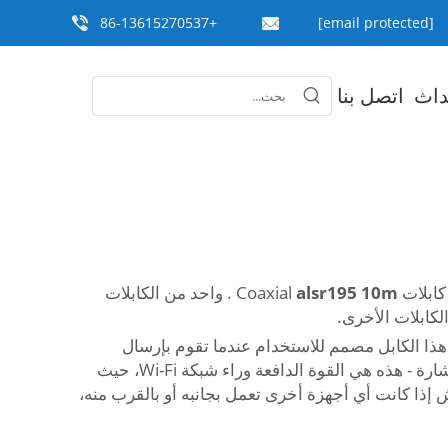
+86-13615270537
[email protected]
داث
اتصل بنا
Coaxial
alsr195 10m
. واحد من الكابلات
 النقل الأعلى هي واحدة من العوامل الرئيسية التي يجب أخذها في الاعتبار عند اختيار كابل كوаксيلي من نوع RG59. هذا الكابل مصمم للاستخدام عندما تقوم بإرسال
معلومات، أو مشاهدة برنامج تلفزيوني أو الاستماع إلى الراديو، ويضمن أن تكون الإشارات متاحة بشكل نقي وقوي. قوة الإشارة - هذه هي القوة الدافعة وراء شبكة Wi-Fi، حيث
نيع كابل RG59 بطريقة تقلل من الضوضاء والتشويش إذا كانت أي أجهزة أخرى تعمل بجانبه أو بالقرب منه،