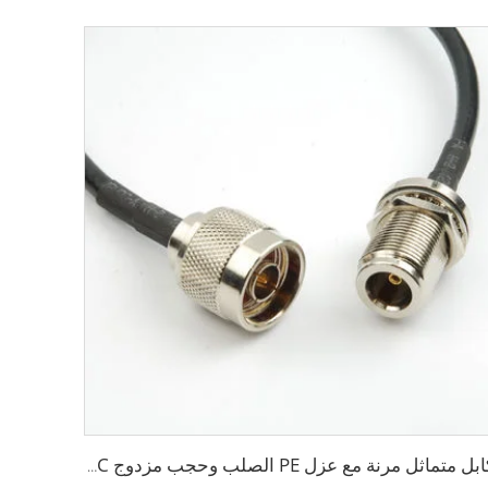
كابل متماثل مرنة مع عزل PE الصلب وحجب مزدوج PVC كابل RG214 متماثل