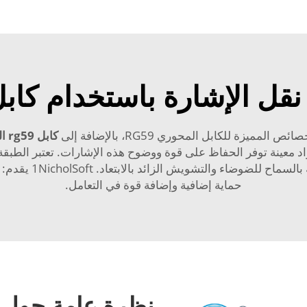
إشارة باستخدام كابل كوаксيلي 
ة للكابل المحوري RG59، بالإضافة إلى
كابل rg59 الدائري مع الطاقة
معينة توفر الحفاظ على قوة ووضوح هذه الإشارات. تعتبر الطبقة 
مهمة جدًا. بعد ذلك،
حماية إضافية وإضافة قوة في التعامل.