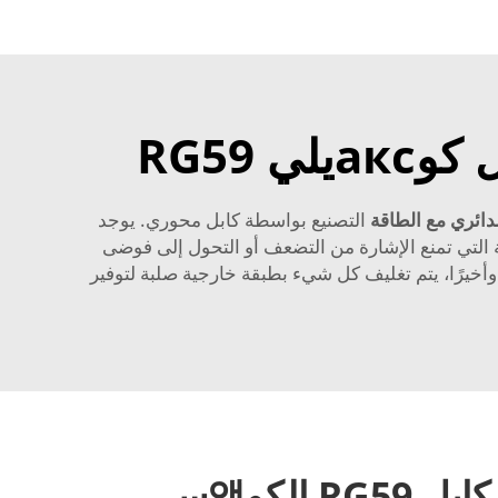
RG59
التصنيع بواسطة كابل محوري. يوجد
التي تمنع الإشارة من التضعف أو التحول إلى فوضى
 يوجد درع منسوج يوفر حماية عامة بالسماح للضوضاء والتشويش الزائد بالابتعاد. 1NicholSoft يقدم: وأخيرًا، يتم تغليف كل شيء بطبقة خارجية صلبة لتوفير
نظرة عامة حول كابل RG59 الكو액سي