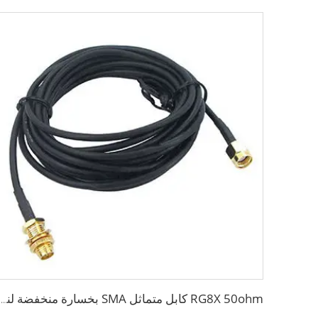
RG8X 50ohm كابل متماثل SMA بخسارة منخفضة لنظام الهوائي البحري