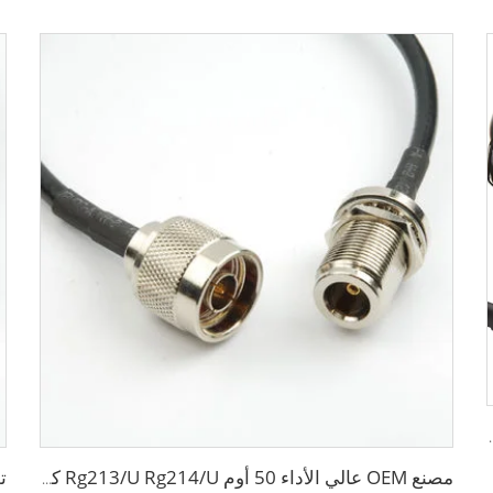
RG213 RG2 منخفضة الخسارة لنظام الهوائي
مصنع OEM عالي الأداء 50 أوم Rg213/U Rg214/U كابل متماس لنظام الهوائي