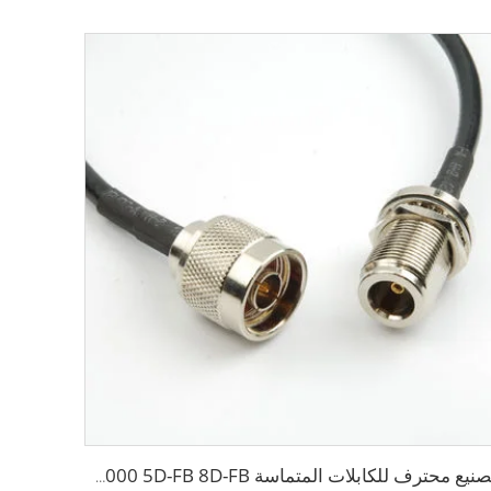
تصنيع محترف للكابلات المتماسة ALSR200 ALSR300 ALSR400 ALSR6000 5D-FB 8D-FB لنظام الهوائي