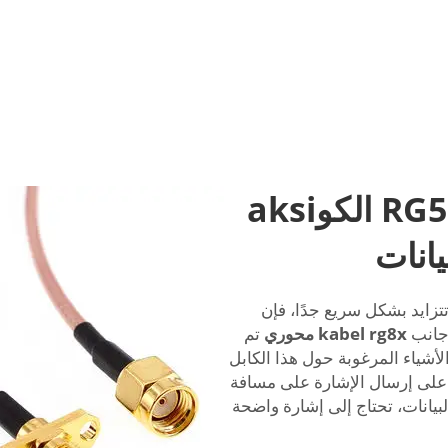
لماذا يعد كابل RG59 50ohm الكوaksi
يانات
تتزايد بشكل سريع جدًا، فإن
kabel rg8x محوري
تم
أشياء المرغوبة حول هذا الكابل
ا على إرسال الإشارة على مسافة
بيانات، تحتاج إلى إشارة واضحة