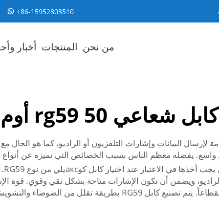
+86-15952803510
من نحن
المنتجات
أخبار وأح
كابل شعاعي rg59 50 أوم
رسال البيانات وإشارات التلفزيون أو الراديو، كما هو الحال مع كابلات 
جودة
توفر رابط التحميل الصاعد إشارات أقل تشويشاً وأقل انقطاعاً. يتم تص