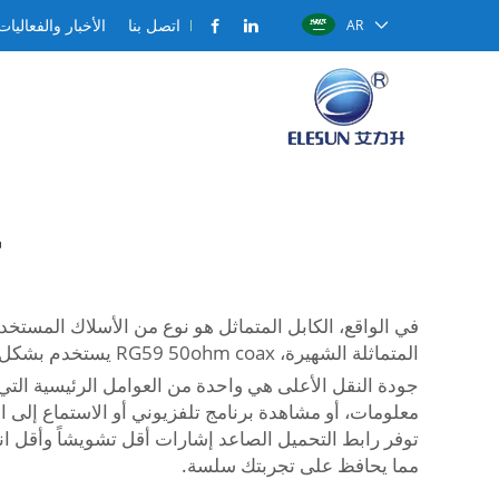
اتصل بنا
الأخبار والفعاليات
AR
في الواقع، الكابل المتماثل هو نوع من الأسلاك المستخدمة لإ
المتماثلة الشهيرة، RG59 50ohm coax يستخدم بشكل واسع. يفضله معظم الناس بسبب الخصائص التي تميزه عن أنواع الكابلات الأخرى.
مما يحافظ على تجربتك سلسة.