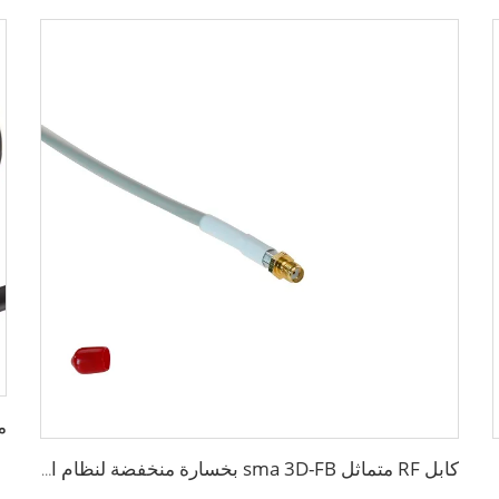
كابل RF متماثل sma 3D-FB بخسارة منخفضة لنظام الاتصال بشبكة Wi-Fi