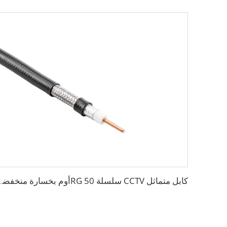
كابل متماثل CCTV سلسلة RG 50أوم بخسارة منخفض