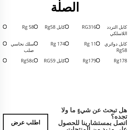
الصلة
كابل التردد
RG316
كابل Rg58
Rg 58
اللاسلكي
كابل دوائري
Rg 11
Rg 174
سلك نحاسي
Rg58
صلب
Rg178
Rg179
كابل RG59
Rg58c
هل تبحث عن شيءٍ ما ولا
تجده؟
اتصل بمستشارينا للحصول
اطلب عرض
على مزيد من المنتجات