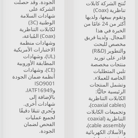
الجودة. وقد حصلت
تُنتج الشركة كابلات
الشركة على
تناظرية (Coax)
شهادات السلامة
وتقوم ببيعها، ولديها
الوطنية (3C)
أكثر من 24 عامًا من
لكابلات التناظرية
الخبرة في هذا
(Coax) المُباعة،
المجال. ولدينا فريق
وشهادات منظمة
مخصص للبحث
الاختبارات الأمريكية
والتطوير (R&D)
(UL)، وشهادات
قادر على توريد
المطابقة الأوروبية
منتجات مخصصة
(CE)، وشهادات
تلبي المتطلبات
أنظمة ضمان الجودة
الخاصة للعملاء.
ISO9001
وتشمل المنتجات
وIATF16949،
الرئيسية حاليًّا:
بالإضافة إلى
الكابلات التناظرية
شهادات أخرى.
(coaxial cables)،
ونُجري تتبعًا دقيقًا
وتجميعات الكابلات
لجميع عمليات
التناظرية (coaxial
الفحص لضمان
cable assembly)،
الجودة.
والأسلاك الكهربائية