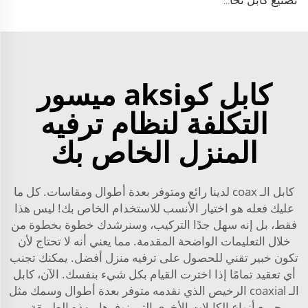
تصنيع كابل نحاسي عازل FPE 9D-FB خالص النحاس 50 أوم منخفض الخسارة للكابلات المتماسة RF لنظام الهوائي
كابل كوaksi ميسور
التكلفة لنظام ترفيه
المنزل الخاص بك
كابل الـ coax لدينا رائع ومتوفر بعدة أطوال ومقاسات. كل ما
عليك فعله هو اختيار الأنسب للاستخدام الخاص بك! ليس هذا
فقط، بل إنه سهل جدًا التركيب، وسنرشدك خطوة بخطوة من
خلال التعليمات الواضحة المقدمة. مما يعني أنه لا تحتاج لأن
تكون خبير تقني للحصول على ترفيه منزل أفضل. يمكنك تجنب
أي تعقيد تمامًا إذا اخترت القيام بكل شيء بنفسك. الآن، كابل
الـ coaxial الرخيص الذي نقدمه متوفر بعدة أطوال وسمك مثل
جميع أنواع الكابلات الأخرى التي نوفرها. بهذه الطريقة،