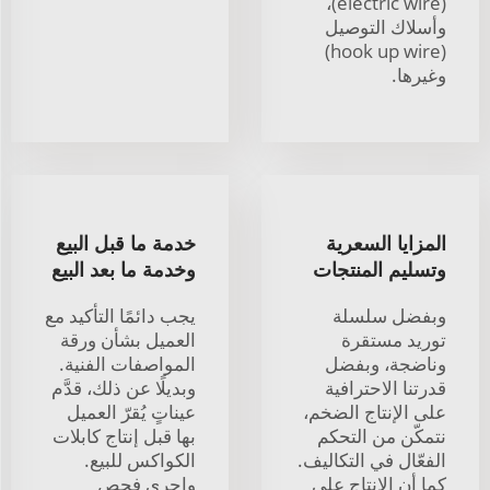
(electric wire)،
وأسلاك التوصيل
(hook up wire)
وغيرها.
المزايا السعرية
خدمة ما قبل البيع
وتسليم المنتجات
وخدمة ما بعد البيع
وبفضل سلسلة
يجب دائمًا التأكيد مع
توريد مستقرة
العميل بشأن ورقة
وناضجة، وبفضل
المواصفات الفنية.
قدرتنا الاحترافية
وبديلًا عن ذلك، قدَّم
على الإنتاج الضخم،
عيناتٍ يُقرّ العميل
نتمكّن من التحكم
بها قبل إنتاج كابلات
الفعّال في التكاليف.
الكواكس للبيع.
كما أن الإنتاج على
واجري فحص