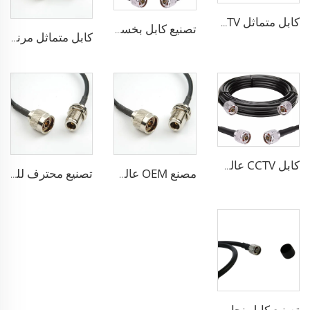
كابل متماثل CCTV سلسلة RG 50أوم بخسارة منخفضة كابل متماثل RG58 RG59 RG6 للهوائي
تصنيع كابل بخسارة منخفضة ALSR600 10D-FB لممحاة الراديو اللاسلكي 50 أوم كابل متماثل لنظام الاتصال
كابل متماثل مرنة مع عزل PE الصلب وحجب مزدوج PVC كابل RG214 متماثل
كابل CCTV عالي الأداء 50 أوم الكابلات المتماسة RG213 RG214 منخفضة الخسارة لنظام الهوائي
مصنع OEM عالي الأداء 50 أوم Rg213/U Rg214/U كابل متماس لنظام الهوائي
تصنيع محترف للكابلات المتماسة ALSR200 ALSR300 ALSR400 ALSR6000 5D-FB 8D-FB لنظام الهوائي