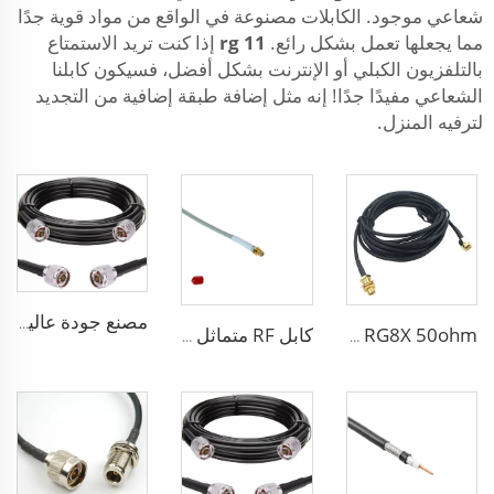
شعاعي موجود. الكابلات مصنوعة في الواقع من مواد قوية جدًا
مما يجعلها تعمل بشكل رائع.
rg 11
إذا كنت تريد الاستمتاع
بالتلفزيون الكبلي أو الإنترنت بشكل أفضل، فسيكون كابلنا
الشعاعي مفيدًا جدًا! إنه مثل إضافة طبقة إضافية من التجديد
لترفيه المنزل.
مصنع جودة عالية بخسارة منخفضة كابل RF LSR400 الكابل المتماثل LSR600 لهوائي النظام
RG8X 50ohm كابل متماثل SMA بخسارة منخفضة لنظام الهوائي البحري
كابل RF متماثل sma 3D-FB بخسارة منخفضة لنظام الاتصال بشبكة Wi-Fi