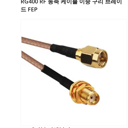
RG400 RF 동축 케이블 이중 구리 브레이
드 FEP