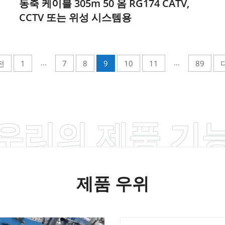
동축 케이블 305m 50 옴 RG174 CATV,
CCTV 또는 위성 시스템용
...
...
전
1
7
8
9
10
11
89
우리의 제품 기
제품 우위