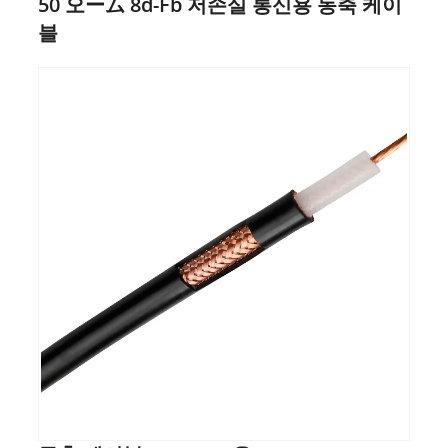
50 오ーム 8d-Fb 저손실 통신용 동축 케이
블