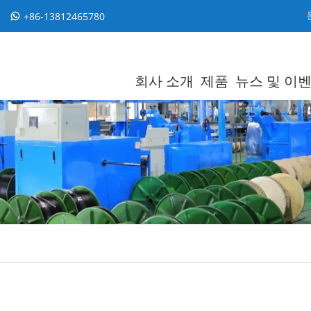
+86-13812465780
회사 소개
제품
뉴스 및 이