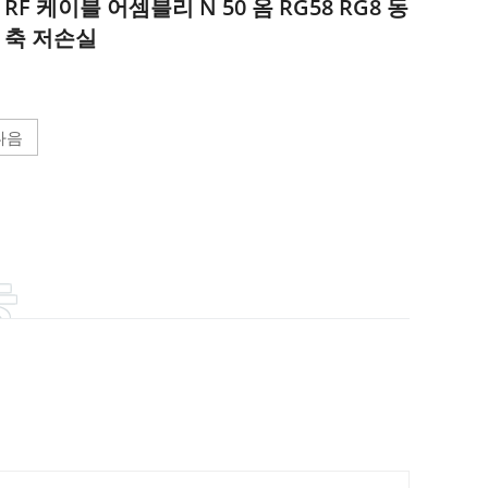
RF 케이블 어셈블리 N 50 옴 RG58 RG8 동
축 저손실
다음
능