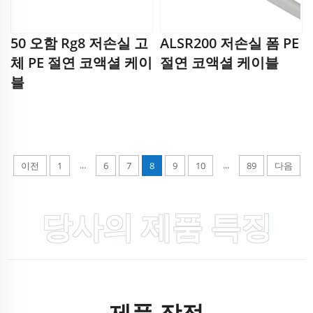
50 오함 Rg8 저손실 고
ALSR200 저손실 폼 PE
체 PE 절연 코액셜 케이
절연 코액셜 케이블
블
...
...
이전
1
6
7
8
9
10
89
다음
당사의 제품 특징
제품 장점