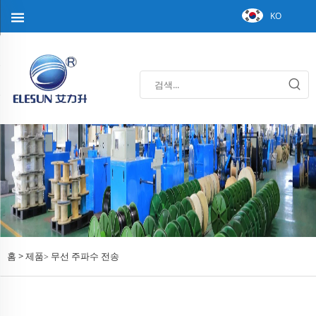
KO
홈 >
제품
무선 주파수 전송
>