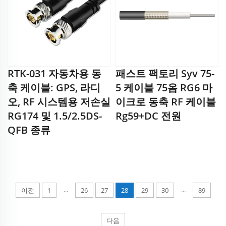
RTK-031 자동차용 동
패스트 팩토리 Syv 75-
축 케이블: GPS, 라디
5 케이블 75옴 RG6 마
오, RF 시스템용 저손실
이크로 동축 RF 케이블
RG174 및 1.5/2.5DS-
Rg59+DC 전원
QFB 종류
...
...
이전
1
26
27
28
29
30
89
다음