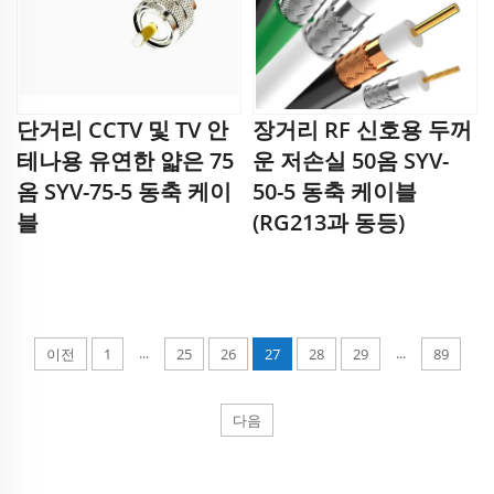
단거리 CCTV 및 TV 안
장거리 RF 신호용 두꺼
테나용 유연한 얇은 75
운 저손실 50옴 SYV-
옴 SYV-75-5 동축 케이
50-5 동축 케이블
블
(RG213과 동등)
...
...
이전
1
25
26
27
28
29
89
다음