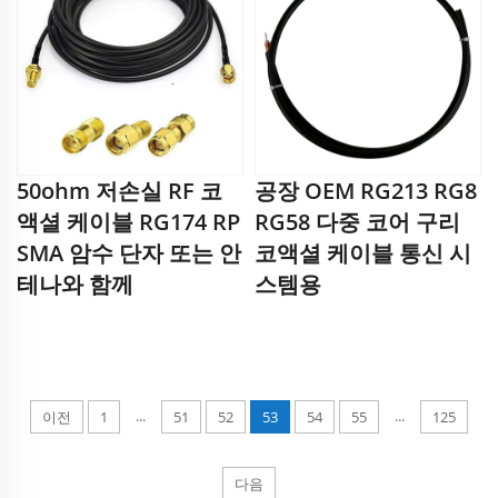
50ohm 저손실 RF 코
공장 OEM RG213 RG8
액셜 케이블 RG174 RP
RG58 다중 코어 구리
SMA 암수 단자 또는 안
코액셜 케이블 통신 시
테나와 함께
스템용
...
...
이전
1
51
52
53
54
55
125
다음