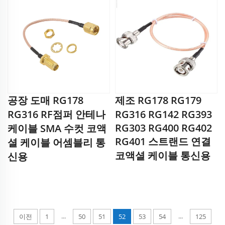
공장 도매 RG178
제조 RG178 RG179
RG316 RF점퍼 안테나
RG316 RG142 RG393
RG303 RG400 RG402
케이블 SMA 수컷 코액
RG401 스트랜드 연결
셜 케이블 어셈블리 통
코액셜 케이블 통신용
신용
...
...
이전
1
50
51
52
53
54
125