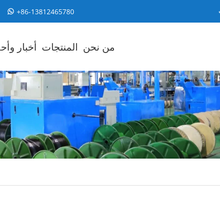
+86-13812465780
من نحن
المنتجات
أخبار وأح