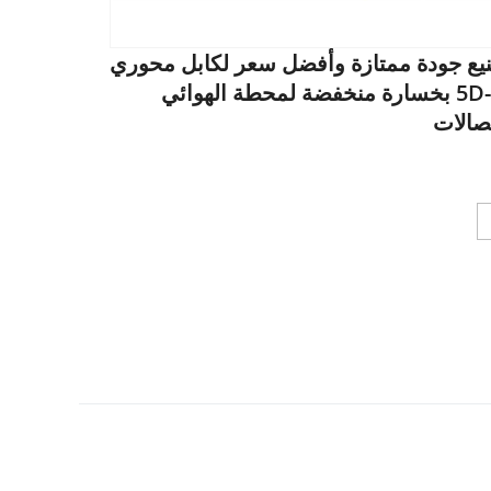
يع جودة ممتازة وأفضل سعر لكابل محوري
5D-FB بخسارة منخفضة لمحطة الهوائي
تصالات