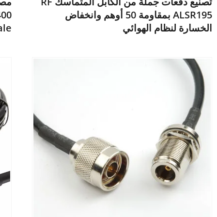
تصنيع دفعات جملة من الكابل المتماسك RF
مصن
ALSR195 بمقاومة 50 أوهم وانخفاض
الخسارة لنظام الهوائي
Male إلى -Male