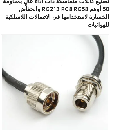
تصنيع كابلات متماسكة ذات أداء عالٍ بمقاومة
50 أوهم RG213 RG8 RG58 وانخفاض
الخسارة لاستخدامها في الاتصالات اللاسلكية
للهوائيات