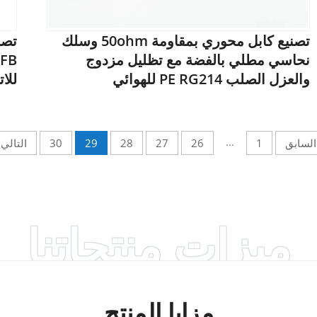
تصنيع كابل محوري بمقاومة 50ohm وسلك
تصن
نحاسي مطلي بالفضة مع تظليل مزدوج
والعزل الصلب PE RG214 للهوائي
للا
...
السابق
1
26
27
28
29
30
التالي
ميزات منتجاتنا
مزايا المنتج