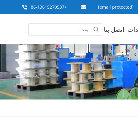
+86-13615270537
[email protected]
داث
اتصل بنا