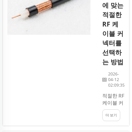
니다.
이블은 신
에 맞는
호를 전달
적절한
하여 우리
RF 케
가 방송 프
로그램이
이블 커
나 음악을
넥터를
즐길 수 있
선택하
도록 도와
줍니다.
는 방법
그러나 이
러한 연결
2026-
04-12
을 제대로
02:09:35
작동시키
려면 적절
적절한 RF
한 종류의
케이블 커
커넥터가
넥터를 선
필요합니
더 보기
택하는 일
다. 커넥
은 까다로
터란 바로
울 수 있습