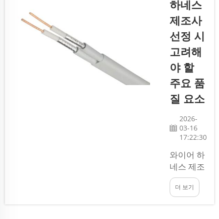
하네스
기술적 이
록 외관상
해도가 높
제조사
매우 유사
고...
해 보이지
선정 시
만, 실제로
고려해
는 서로 다
야 할
른 역할을
한다. 케
주요 품
이블 어셈
질 요소
블리는 일
반적으로
2026-
여러 개의
03-16
케이블을
17:22:30
한데 묶은
와이어 하
구조로, 양
네스 제조
끝에 커넥
사를 찾을
터가 장착
더 보기
때는 최고
되어 있는
의 업체를
경우가 많
선택하고