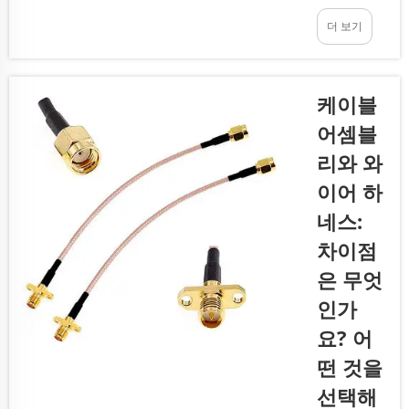
프로그램
할 때는 적
을 시청하
더 보기
절한 케이
거나 인터
블을 선택
넷을 서핑
하는 것이
할 때 끊김
매우 중요
케이블
없이 원활
합니다.
어셈블
한 서비스
RG6 RF
리와 와
를 제공받
케이블은
기 위해 매
이러한 설
이어 하
우 중요합
치에 가장
네스:
니다...
적합한 선
차이점
택지로 자
주 사용됩
은 무엇
니다. 이
인가
케이블은
요? 어
위성 안테
나와 수신
떤 것을
기 사이를
선택해
연결하여