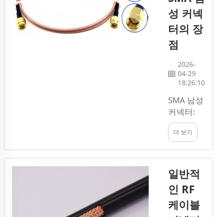
에서 인기
성 커넥
있는 선택
지입니다.
터의 장
RG59U 케
점
이블은 구
리로 된 중
2026-
심 도체를
04-29
절연재로
18:26:10
감싸고, 차
SMA 남성
폐층과 외
커넥터:
부 재킷으
RF 및 무
로 구성되
더 보기
선 시스템
어 있습니
의 핵심 부
다...
품 SMA
남성 커넥
일반적
터는 RF
인 RF
및 무선 통
케이블
신 시스템
에서 사용