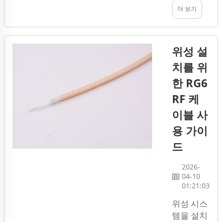
에서는 최
더 보기
나 인터넷
적의 커넥
등 신호 전
터를 갖추
송에 매우
는 것이 얼
일반적으
위성 설
마나 중요
로 사용됩
한지 잘 알
치를 위
니다. 이
고 있습...
한 RG6
케이블은
고주파 신
RF 케
호를 효과
이블 사
적으로 처
용 가이
리하도록
설계되어
드
장거리에
서도 선명
2026-
04-10
한 신호를
01:21:03
전송할 수
있습니다.
위성 시스
이는 방송
템을 설치