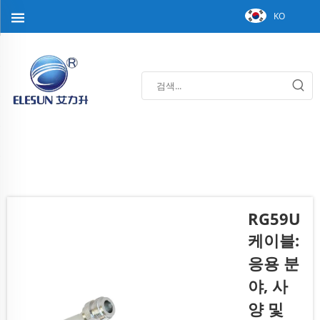
KO
RG59U
케이블:
응용 분
야, 사
양 및