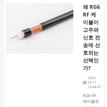
그...
니다. 이
왜 RG6
들은 장비
RF 케
의 성능을
이블이
좌우하는
중요한 역
고주파
할을 합니
신호 전
다. 잘못
송에 선
된 커넥터
를 선택하
호되는
면 신호 왜
선택인
곡, 전력
가?
손실, 심지
어 장비 손
2026-
상까지 초
04-11
래할 수 있
16:48:47
습니다.
RG6 RF
엘레선
케이블은
(Elesun)
케이블 TV