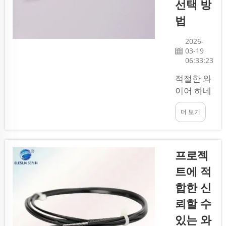
선택 방
한 하네스
법
는 자동차,
컴퓨터, 가
2026-
전제품 등
03-19
수많은 제
06:33:23
품에서 찾
적절한 와
아볼 수 있
이어 하네
습니다.
스 제조업
제조 과정
더 보기
체를 선정
에는 ...
하는 것은
매우 중요
합니다.
프로젝
와이어 하
트에 적
네스는 전
합한 신
력과 신호
를 전달하
뢰할 수
기 위해 함
있는 와
께 작동하