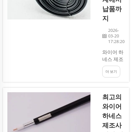
유사해 보
납품까
이지만, 각
각 다른 목
지
적을 위해
사용됩니
2026-
03-20
다. 특히
17:28:20
관련 분야
에서 일하
와이어 하
는 경우,
네스 제조
이 둘의 차
는 기계나
이를 이해
더 보기
전자 장치
하는 것이
내 다양한
중요합니
부품을 연
다...
결하는 전
최고의
선 및 케이
와이어
블 다발을
하네스
제작하는
과정입니
제조사
다. 이러