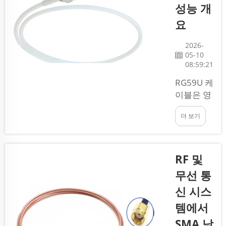
성능 개
요
2026-
05-10
08:59:21
RG59U 케
이블은 영
상 및 오디
더 보기
오 신호 전
송에 널리
사용되는
동축 케이
RF 및
블의 일종
무선 통
으로, 특히
신 시스
보안 카메
라 및 TV
템에서
설치 환경
SMA 남