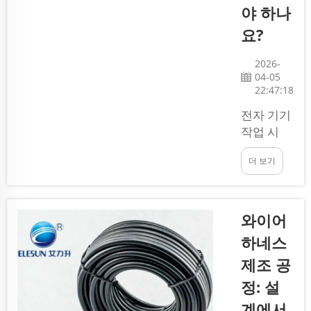
야 하나
끊김 없이
좋아하는
요?
프로그램
을 시청할
2026-
04-05
수 있도록
22:47:18
해줍니다.
만약 원하
전자 기기
신다면 ...
작업 시
"케이블
더 보기
어셈블
리"와 "와
이어 하네
스"라는
와이어
용어를 접
하네스
하게 될 수
제조 공
있습니다.
이 두 용어
정: 설
는 외형상
계에서