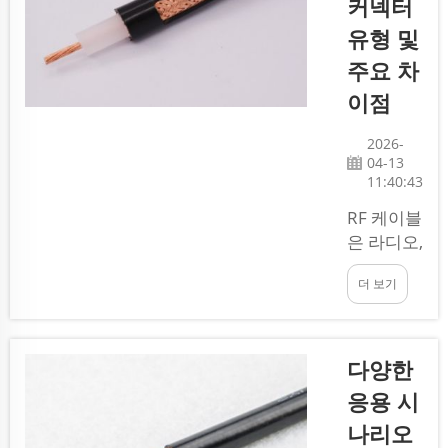
커넥터
되는 핵심
유형 및
부품입니
주요 차
다. 이러
한 커넥터
이점
는 무선 신
호를 송신
2026-
04-13
하고 수신
11:40:43
하는 데 도
움을 줍니
RF 케이블
다. 엘레
은 라디오,
순
TV, 휴대
(Elesun)
더 보기
전화와 같
은 자부심
은 기기들
을 가지고
을 연결하
이 커넥터
는 데 매우
다양한
를 제조하
중요한 역
응용 시
며, 이는 …
할을 합니
나리오
로 유명합
다. 이 케