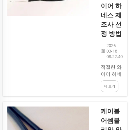
이어 하
는 여러 개
의 전선으
네스 제
로 구성된
조사 선
장치입니
정 방법
다. 최고
의 도매 와
2026-
이어 하네
03-18
스 공급업
08:22:40
체를 찾는
적절한 와
곳: 우수
이어 하네
한 와이어
스 제조업
하네스 공
더 보기
체를 선택
급업체를
하는 것은
찾는 것은
모든 프로
마치...
젝트에서
케이블
매우 중요
어셈블
한 결정입
리와 와
니다. 와