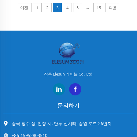
다...
자 합니
...
이전
1
2
3
4
5
15
다음
다. 와이
어 하네스
는 전기 신
호나 데이
터 신호를
한 위치에
서 다른 위
치로 전달
하기 위해
장쑤 Elesun 케이블 Co., Ltd.
묶음으로
구성된 일
련의 전선
입니다.
문의하기
이 부품은
자동차, 산
업용 기계
중국 장수 성, 진장 시, 단투 신시티, 승원 로드 26번지
및 다양한
+86-15952803510
전자 장치