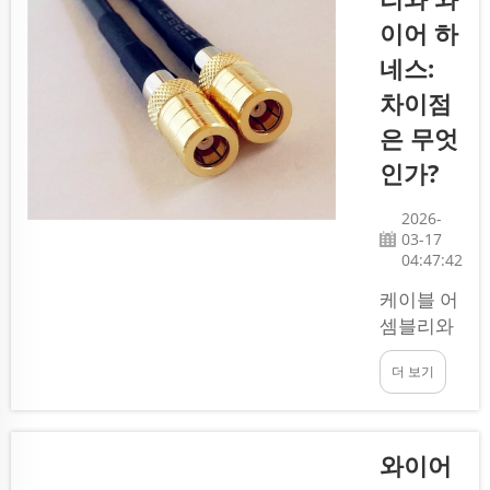
이어 하네
이어 하
스는 전기
네스:
를 안전하
차이점
고 효율적
으로 전달
은 무엇
하기 위해
인가?
함께 묶인
일련의 전
2026-
선입니다.
03-17
신뢰할 수
04:47:42
있는 업체
케이블 어
를 선택한
셈블리와
다면, 프로
와이어 하
젝트는 원
더 보기
네스는 많
활하게 진
은 전자 기
행될 수 있
기에서 중
습니다.
요한 부품
와이어
여러분은
이다. 비