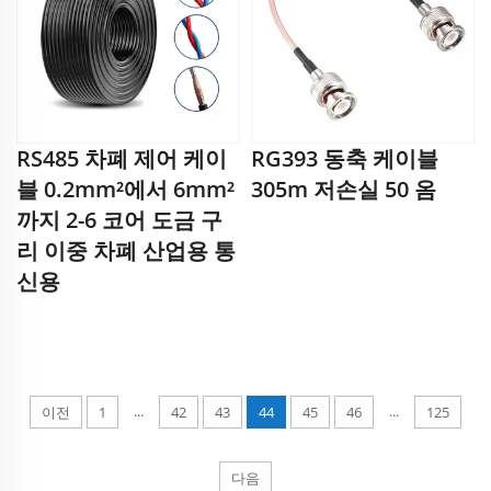
RS485 차폐 제어 케이
RG393 동축 케이블
블 0.2mm²에서 6mm²
305m 저손실 50 옴
까지 2-6 코어 도금 구
리 이중 차폐 산업용 통
신용
...
...
이전
1
42
43
44
45
46
125
다음