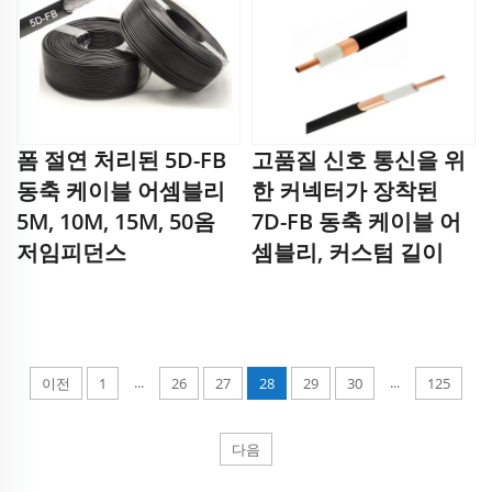
폼 절연 처리된 5D-FB
고품질 신호 통신을 위
동축 케이블 어셈블리
한 커넥터가 장착된
5M, 10M, 15M, 50옴
7D-FB 동축 케이블 어
저임피던스
셈블리, 커스텀 길이
...
...
이전
1
26
27
28
29
30
125
다음