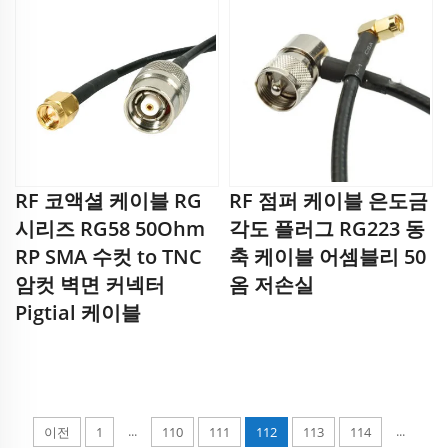
RF 코액셜 케이블 RG
RF 점퍼 케이블 은도금
시리즈 RG58 50Ohm
각도 플러그 RG223 동
RP SMA 수컷 to TNC
축 케이블 어셈블리 50
암컷 벽면 커넥터
옴 저손실
Pigtial 케이블
...
...
이전
1
110
111
112
113
114