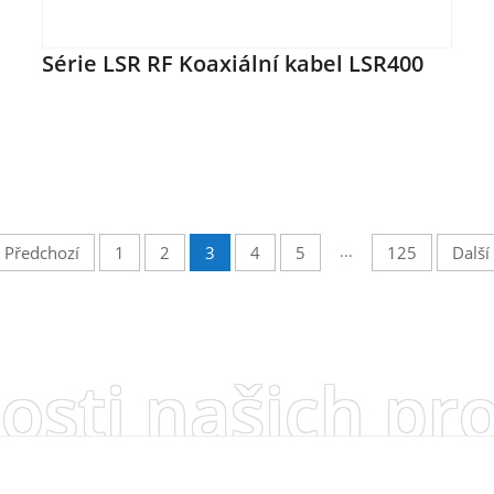
Série LSR RF Koaxiální kabel LSR400
...
Předchozí
1
2
3
4
5
125
Další
nosti našich pr