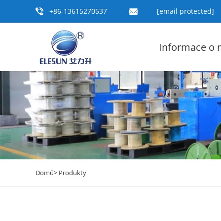
+86-13615270537
[email protected]
Informace o 
Domů>
Produkty