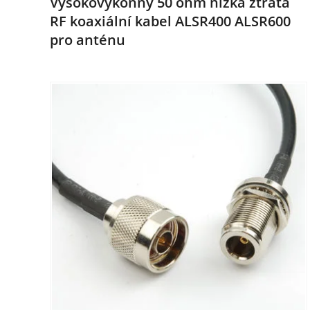
Vysokovýkonný 50 ohm nízká ztráta
RF koaxiální kabel ALSR400 ALSR600
pro anténu