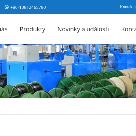
+86-13812465780
Kontaktuj
nás
Produkty
Novinky a události
Konta