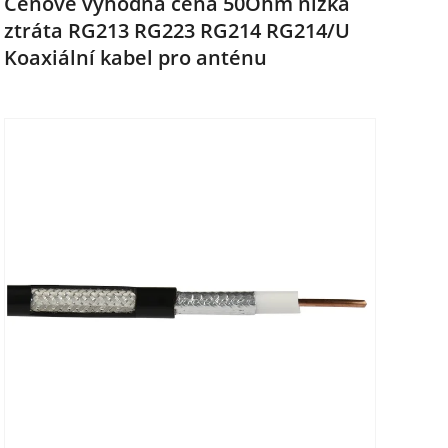
Cenově výhodná cena 50Ohm nízká
ztráta RG213 RG223 RG214 RG214/U
Koaxiální kabel pro anténu