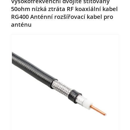
Vysokofrekvenční dvojitě štítovaný
50ohm nízká ztráta RF koaxiální kabel
RG400 Anténní rozšířovací kabel pro
anténu