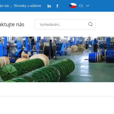
CS
te nás
Novinky a události
ktujte nás