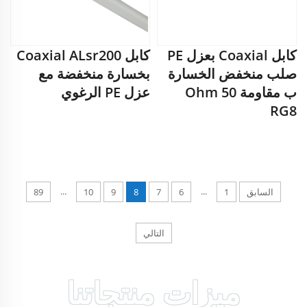
كابل Coaxial بعزل PE
كابل Coaxial ALsr200
صلب منخفض الخسارة
بخسارة منخفضة مع
ب مقاومة 50 Ohm
عزل PE الرغوي
RG8
...
...
السابق
1
6
7
8
9
10
89
التالي
ميزات منتجاتنا