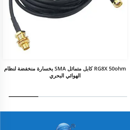
RG8X 50ohm كابل متماثل SMA بخسارة منخفضة لنظام
الهوائي البحري