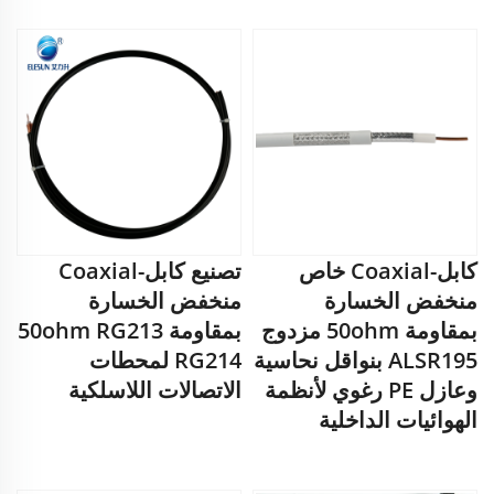
كابل-Coaxial خاص
تصنيع كابل-Coaxial
منخفض الخسارة
منخفض الخسارة
بمقاومة 50ohm مزدوج
بمقاومة 50ohm RG213
ALSR195 بنواقل نحاسية
RG214 لمحطات
وعازل PE رغوي لأنظمة
الاتصالات اللاسلكية
الهوائيات الداخلية