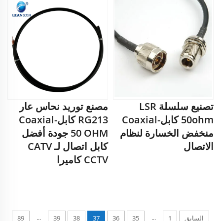
تصنيع سلسلة LSR
مصنع توريد نحاس عار
50ohm كابل-Coaxial
RG213 كابل-Coaxial
منخفض الخسارة لنظام
50 OHM جودة أفضل
الاتصال
كابل اتصال لـ CATV
CCTV كاميرا
...
...
السابق
1
35
36
37
38
39
89