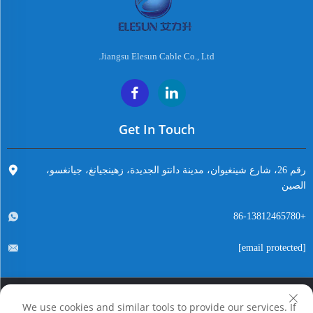
Jiangsu Elesun Cable Co., Ltd.
Get In Touch
رقم 26، شارع شينغيوان، مدينة دانتو الجديدة، زهينجيانغ، جيانغسو،
الصين
+86-13812465780
[email protected]
We use cookies and similar tools to provide our services. If
حقوق النسخ محفوظة © شركة جيانغسو إيليسون كابل المحدودة. جميع الحقوق