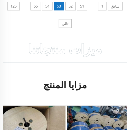
...
...
سابق
1
51
52
53
54
55
125
تالي
ميزات منتجاتنا
مزايا المنتج