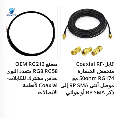
كابل-Coaxial RF
مصنع OEM RG213
منخفض الخسارة
RG8 RG58 متعدد النوى
50ohm RG174 مع
نحاس مشترك للكابلات-
موصل أنثى RP SMA إلى
Coaxial لأنظمة
ذكر RP SMA أو هوائي
الاتصالات