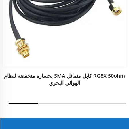
RG8X 50ohm كابل متماثل SMA بخسارة منخفضة لنظام
الهوائي البحري