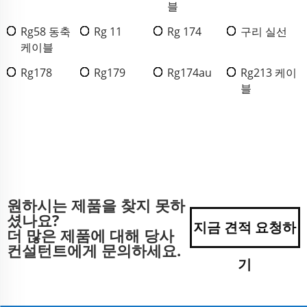
블
Rg58 동축
Rg 11
Rg 174
구리 실선
케이블
Rg178
Rg179
Rg174au
Rg213 케이
블
원하시는 제품을 찾지 못하
셨나요?
지금 견적 요청하
더 많은 제품에 대해 당사
컨설턴트에게 문의하세요.
기