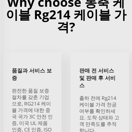
Why choose 동축 케
이블 Rg214 케이블 가
격?
품질과 서비스 보
판매 전 서비스
증
및 판매 후 서비
스
완전한 품질 보증
절차를 갖춘 기업
출하 전에 Rg214
으로, RG214 케이
케이블 가격 천공
블 가격에 대한 중
여부를 확인하세
국 국가 3C 안전 인
요. 도착 상태와 고
증, 미국 UL 제품
객 만족도를 추적
인증, CE 인증, ISO
합니다.