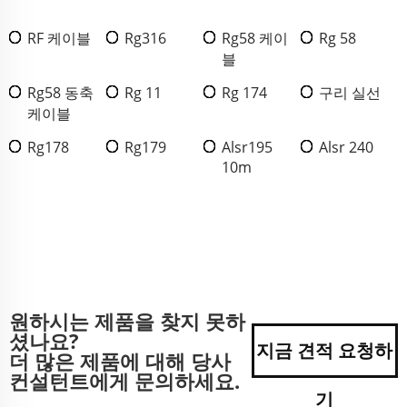
RF 케이블
Rg316
Rg58 케이
Rg 58
블
Rg58 동축
Rg 11
Rg 174
구리 실선
케이블
Rg178
Rg179
Alsr195
Alsr 240
10m
원하시는 제품을 찾지 못하
셨나요?
지금 견적 요청하
더 많은 제품에 대해 당사
컨설턴트에게 문의하세요.
기