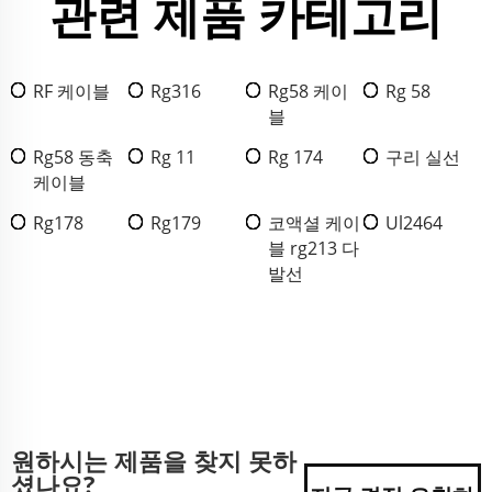
관련 제품 카테고리
RF 케이블
Rg316
Rg58 케이
Rg 58
블
Rg58 동축
Rg 11
Rg 174
구리 실선
케이블
Rg178
Rg179
코액셜 케이
Ul2464
블 rg213 다
발선
원하시는 제품을 찾지 못하
셨나요?