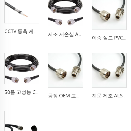
CCTV 동축 케이블 RG 시리즈 50옴 저손실 RG58 RG59 RG6 안테나용 동축 케이블
제조 저손실 ALSR600 10D-FB 라디오 안테나 스테이션 50 옴 동축 케이블 통신 시스템용
이중 실드 PVC 고체 PE 절연 유연한 동축 케이블 RG214 동축 케이블
50옴 고성능 CCTV 케이블 동축 케이블 RG213 RG214 안테나 시스템용 저손실 케이블
공장 OEM 고성능 50옴 Rg213/U Rg214/U 안테나 시스템용 동축 케이블
전문 제조 ALSR200 ALSR300 ALSR400 ALSR6000 5D-FB 8D-FB 안테나용 동축 케이블