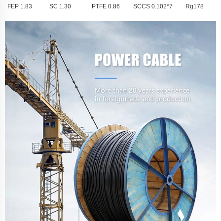
1.83 FEP
1.30 SC
0.86 PTFE
7*0.102 SCCS
Rg178