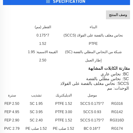
وصف المنتج
البناء
القطر (مم)
نحاس مغلف بالفضة على الفولاذ (SCCS)
7*0.175
1.52
PTFE
شبكة من النحاس المطلي بالفضة (SC)
القيمة الاسمية: 1.95
إطار العمل
2.50
مقارنة الكابلات المشابهة
BC: نحاس عاري
SC: نحاس مطلي بالفضة
SCCS: نحاس مغلف بالفضة على الفولاذ
الوحدات: مم
موصل
الديليكتريك
تشذيب
سترة
2.50 FEP
1.95 SC
1.52 PTFE
7*0.175 SCCS
RG316
4.95 FEP
3.95 SC
3.00 PTFE
0.93 SCCS
RG142
2.90 FEP
2.40 SC
1.52 PTFE
7*0.175 SCCS
RG316D
RG174
7*0.16 BC
1.52 صلب PE
1.52 صلب PE
2.79 PVC