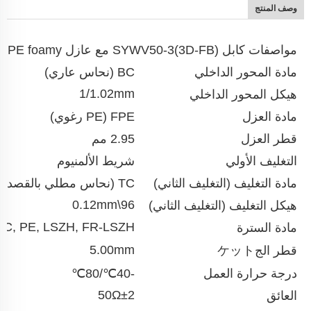
وصف المنتج
مواصفات كابل SYWV50-3(3D-FB) مع عازل PE foamy
مادة المحور الداخلي
BC (نحاس عاري)
1/1.02mm
هيكل المحور الداخلي
مادة العزل
FPE (PE رغوي)
قطر العزل
2.95 مم
التغليف الأولي
شريط الألمنيوم
مادة التغليف (التغليف الثاني)
TC (نحاس مطلي بالقصدير),
96\0.12mm
هيكل التغليف (التغليف الثاني)
VC, PE, LSZH, FR-LSZH
مادة السترة
5.00mm
قطر الجケット
درجة حرارة العمل
-40℃/80℃
50Ω±2
العائق