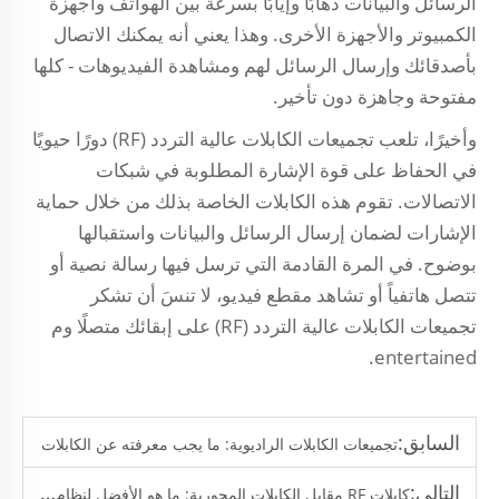
الرسائل والبيانات ذهابًا وإيابًا بسرعة بين الهواتف وأجهزة
الكمبيوتر والأجهزة الأخرى. وهذا يعني أنه يمكنك الاتصال
بأصدقائك وإرسال الرسائل لهم ومشاهدة الفيديوهات - كلها
مفتوحة وجاهزة دون تأخير.
وأخيرًا، تلعب تجميعات الكابلات عالية التردد (RF) دورًا حيويًا
في الحفاظ على قوة الإشارة المطلوبة في شبكات
الاتصالات. تقوم هذه الكابلات الخاصة بذلك من خلال حماية
الإشارات لضمان إرسال الرسائل والبيانات واستقبالها
بوضوح. في المرة القادمة التي ترسل فيها رسالة نصية أو
تتصل هاتفياً أو تشاهد مقطع فيديو، لا تنسَ أن تشكر
تجميعات الكابلات عالية التردد (RF) على إبقائك متصلًا وم
entertained.
السابق:
تجميعات الكابلات الراديوية: ما يجب معرفته عن الكابلات
التالي:
كابلات RF مقابل الكابلات المحورية: ما هو الأفضل لنظام الاتصالات اللاسلكية الخاص بك؟