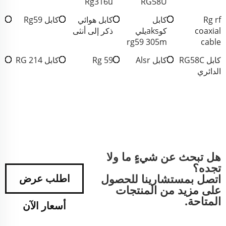
Rg316u
RG58U
Rg rf
كابل
كابل هوائي
كابل Rg59
coaxial
كوaksيلي
ذكر إلى أنثى
rg59 305m
cable
كابل RG58C
كابل Alsr
Rg 59
كابل RG 214
الدائري
هل تبحث عن شيءٍ ما ولا
تجده؟
اتصل بمستشارينا للحصول
اطلب عرض
على مزيد من المنتجات
المتاحة.
أسعار الآن