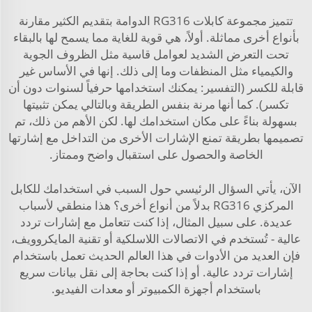
تتميز مجموعة كابلات RG316 الدوامة بتقديم الكثير مقارنة
بأنواع أخرى مماثلة. أولاً، هي قوية للغاية مما يسمح لها بالبقاء
تحت التعرض الشديد لعوامل قاسية مثل الظروف الجوية
والكيمياء مثل المنظفات وما إلى ذلك. إنها في الأساس غير
قابلة للكسر (التفسير: يمكنك استخدامها حرفياً لسنوات دون أن
تكسر). كما أنها مرنة بنفس الطريقة وبالتالي يمكن تثبيتها
بسهولة بناءً على مكان استخدامك لها. لكن الأهم من ذلك، تم
تصميمها بطريقة تمنع الإشارات الأخرى من التداخل مع إشارتها
الخاصة والحصول على استقبال واضح وممتاز.
الآن، يأتي السؤال الرئيسي حول السبب في استخدامك للكابل
المركزي RG316 بدلاً من أنواع أخرى؟ هذا منطقي لأسباب
عديدة. على سبيل المثال، إذا كنت تتعامل مع إشارات تردد
عالية - تُستخدم في الاتصالات اللاسلكية أو تقنية المايكروويف،
فإن العديد من الأدوات في هذا العالم الحديث تعمل باستخدام
إشارات تردد عالية. أو إذا كنت بحاجة إلى نقل بيانات سريع
باستخدام أجهزة الكمبيوتر أو معدات الفيديو.