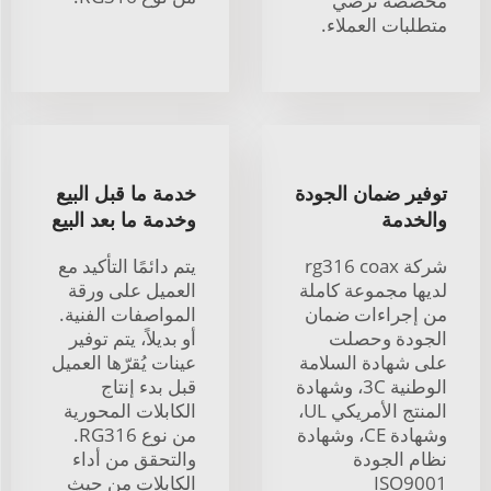
مخصصة تُرضي
متطلبات العملاء.
توفير ضمان الجودة
خدمة ما قبل البيع
والخدمة
وخدمة ما بعد البيع
شركة rg316 coax
يتم دائمًا التأكيد مع
لديها مجموعة كاملة
العميل على ورقة
من إجراءات ضمان
المواصفات الفنية.
الجودة وحصلت
أو بديلاً، يتم توفير
على شهادة السلامة
عينات يُقرّها العميل
الوطنية 3C، وشهادة
قبل بدء إنتاج
المنتج الأمريكي UL،
الكابلات المحورية
وشهادة CE، وشهادة
من نوع RG316.
نظام الجودة
والتحقق من أداء
ISO9001
الكابلات من حيث