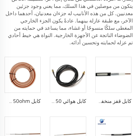
يتكون من موصلين في هذا السلك، مما يعني وجود جزئين
معدنيين. كل من هذه الأنابيب له جزءان معدنيان، أحدهما داخل
الآخر، مع طبقة عازلة بينهما. عادةً يكون الجزء الخارجي
المغطى سلكًا منسوجًا أو غشاء، مما يساعد في حمايته من
الضوضاء الناتجة عن الأجهزة الخارجية. النواة هي خيط أحادي
تم عزله لحمايته وتحسين أدائه.
كابل قفز منخفض الفقدان من نوع 3D-FB، موصل N ذكر إلى ذكر، طول 15 متر، 50 أوم، لمحطات الاتصالات الأساسية واختبار الترددات الراديوية
كابل هوائي SMA 50 أوم RG174 كابل-Coaxial خسارة منخفضة
كابل RG393 Coax 305m 50ohm بخسارة منخفضة للاتصالات