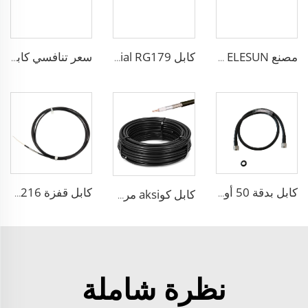
مصنع ELESUN كابل-Coaxial 1.5D-2V
كابل Coaxial RG179 عالي الجودة مع عزل PTFE وغلاف FEP مقاوم للحرارة العالية
سعر تنافسي كابل RG142 درجة حرارة عالية معيار عسكري جودة جيدة للاتصال
كابل بدقة 50 أوم وخسارة قليلة من نوع 5D-FB مع توصيلات N ذكر إلى أنثى لنقل إشارات الكابلات البيانات.
كابل قفزة RF 75ohm RG59 RG6 RG11 RG216 مع عزل صلب كابل-Coaxial
كابل كوaksi مرن RG8X مع درع واحد وغطاء PVC أسود
نظرة شاملة