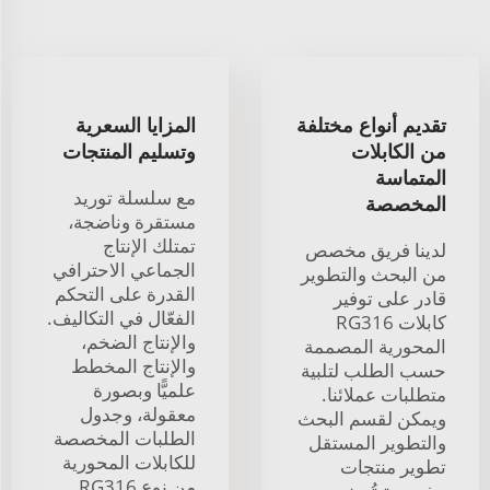
تقديم أنواع مختلفة
المزايا السعرية
من الكابلات
وتسليم المنتجات
المتماسة
مع سلسلة توريد
المخصصة
مستقرة وناضجة،
تمتلك الإنتاج
لدينا فريق مخصص
الجماعي الاحترافي
من البحث والتطوير
القدرة على التحكم
قادر على توفير
الفعّال في التكاليف.
كابلات RG316
والإنتاج الضخم،
المحورية المصممة
والإنتاج المخطط
حسب الطلب لتلبية
علميًّا وبصورة
متطلبات عملائنا.
معقولة، وجدول
ويمكن لقسم البحث
الطلبات المخصصة
والتطوير المستقل
للكابلات المحورية
تطوير منتجات
من نوع RG316.